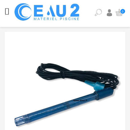
CATÉGORIES
0
ANALYSE
DE
L'EAU
DE
PISCINE
ÉQUIPEMENT
PISCINE
PIÈCES
DÉTACHÉES
PISCINE
POMPES,
FILTRES,
PIÈCES
À
SCELLER