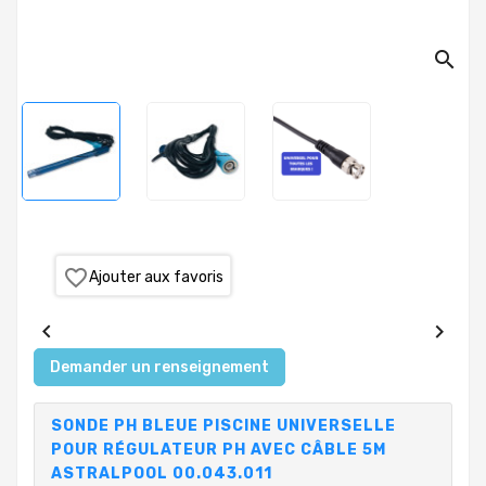
PRODUITS
search
PISCINE
PVC,
VANNES,
RACCORDS,
TUBES
TRAITEMENT
DE
L'EAU
favorite_border
Ajouter aux favoris
COLLECTIVITÉS,


CAMPINGS,
HÔTELS
Demander un renseignement
SAUNA-
SONDE PH BLEUE PISCINE UNIVERSELLE
SPA
POUR RÉGULATEUR PH AVEC CÂBLE 5M
ASTRALPOOL 00.043.011