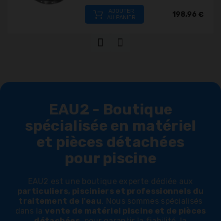
AJOUTER
198,96 €
AU PANIER
EAU2 - Boutique
spécialisée en matériel
et pièces détachées
pour piscine
EAU2 est une boutique experte dédiée aux
particuliers, pisciniers et professionnels du
traitement de l'eau
. Nous sommes spécialisés
dans la
vente de matériel piscine et de pièces
détachées
, pour garantir la fiabilité, la