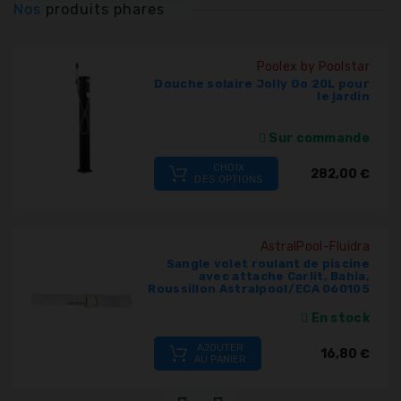
Nos
produits phares
PIÈCES
À
SCELLER
Poolex by Poolstar
Douche solaire Jolly Go 20L pour
le jardin
PRODUITS
PISCINE
Sur commande
CHOIX
282,00 €
DES OPTIONS
PVC,
VANNES,
RACCORDS,
TUBES
AstralPool-Fluidra
Sangle volet roulant de piscine
avec attache Carlit, Bahia,
Roussillon Astralpool/ECA 060105
TRAITEMENT
DE
En stock
L'EAU
AJOUTER
16,80 €
AU PANIER
COLLECTIVITÉS,