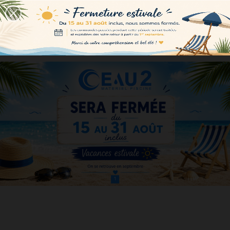
CATÉGORIES
0
ANALYSE
DE
L'EAU
DE
PISCINE
ÉQUIPEMENT
PISCINE
PIÈCES
DÉTACHÉES
1
PISCINE
POMPES,
FILTRES,