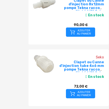
Clapet ou Canne
d'injection 8x12mm
pompe Tekna raccord
fileté 1/2" Seko
9900107115
En stock
90,00 €
AJOUTER
AU PANIER
Seko
Clapet ou Canne
d'injection tube 4x6 mm
pompe Tekna raccord
fileté 1/2" Seko
9900107163
En stock
72,00 €
AJOUTER
AU PANIER