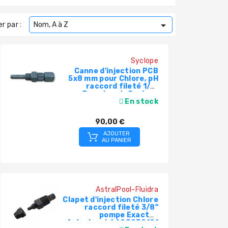

er par :
Nom, A à Z
Syclope
Canne d'injection PCB
5x8 mm pour Chlore, pH
raccord fileté 1/2"
Prominent, Syclope
En stock
INJ5929
90,00 €
AJOUTER
AU PANIER
AstralPool-Fluidra
Clapet d'injection Chlore
raccord fileté 3/8"
pompe Exactus
Astralpool 4408030121