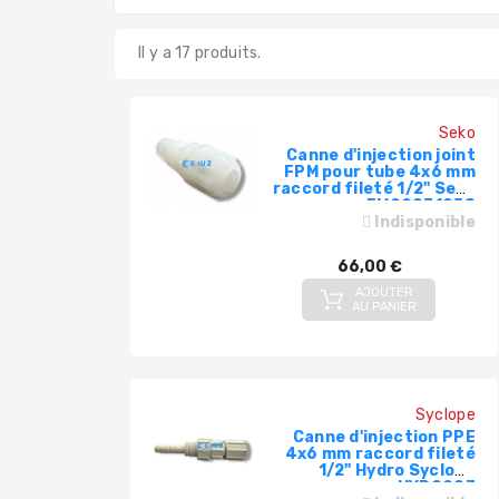
Il y a 17 produits.
Seko
Canne d'injection joint
FPM pour tube 4x6 mm
raccord fileté 1/2" Seko
EM99071058
Indisponible
66,00 €
AJOUTER
AU PANIER
Syclope
Canne d'injection PPE
4x6 mm raccord fileté
1/2" Hydro Syclope
HYD0003