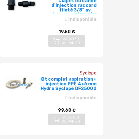
Clapet ou canne
d'injection raccord
fileté 3/8" avec
réduction 3/8"x1/2"
Seko 9900071016-
Indisponible
RIC0152519
19,50 €
AJOUTER
AU PANIER
Syclope
Kit complet aspiration+
injection PPE 4x6 mm
Hydro Syclope DF25000
Indisponible
99,60 €
AJOUTER
AU PANIER