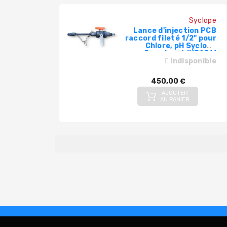
Syclope
Lance d'injection PCB
raccord fileté 1/2" pour
Chlore, pH Syclope
Prominent INJ9711
Indisponible
450,00 €
AJOUTER
AU PANIER