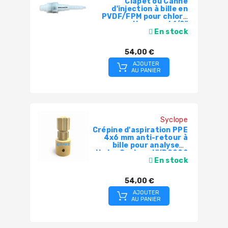
Clapet ou Canne
d'injection à bille en
PVDF/FPM pour chlore
ou pH raccord 1/2"
ETATRON
En stock
54,00 €
AJOUTER
AU PANIER
Syclope
Crépine d'aspiration PPE
4x6 mm anti-retour à
bille pour analyseur
Hydro Syclope HYD0002
En stock
54,00 €
AJOUTER
AU PANIER