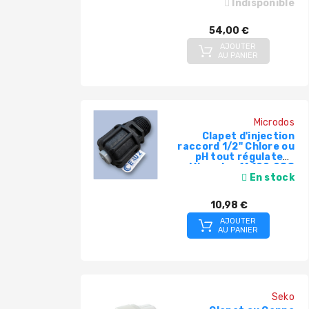
Indisponible
54,00 €
AJOUTER
AU PANIER
Microdos
Clapet d'injection
raccord 1/2" Chlore ou
pH tout régulateur
Microdos 11.100.088
En stock
10,98 €
AJOUTER
AU PANIER
Seko