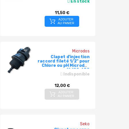
En stock
11,50 €
AJOUTER
AU PANIER
Microdos
Clapet d'injection
raccord fileté 1/2" pour
Chlore ou pH Microdos
11.100.450
Indisponible
12,00 €
AJOUTER
AU PANIER
Seko