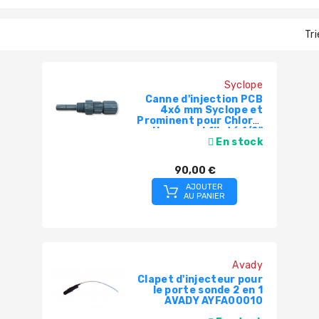
Tri
Syclope
Canne d'injection PCB
4x6 mm Syclope et
Prominent pour Chlore,
pH raccord fileté 1/2"
En stock
90,00 €
AJOUTER
AU PANIER
Avady
Clapet d'injecteur pour
le porte sonde 2 en 1
AVADY AYFA00010