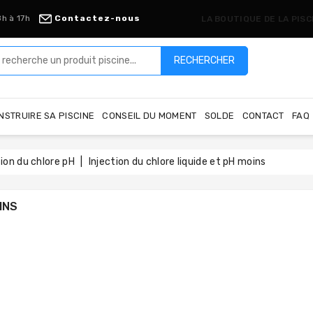
8h à 17h
Contactez-nous
LA BOUTIQUE DE LA PIS
RECHERCHER
NSTRUIRE SA PISCINE
CONSEIL DU MOMENT
SOLDE
CONTACT
FAQ
tion du chlore pH
Injection du chlore liquide et pH moins
INS