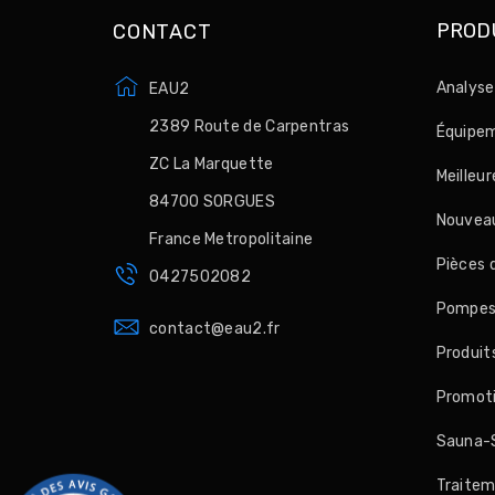
PROD
CONTACT
Analyse
EAU2
2389 Route de Carpentras
Équipem
ZC La Marquette
Meilleu
84700 SORGUES
Nouveau
France Metropolitaine
Pièces 
0427502082
Pompes, 
contact@eau2.fr
Produit
Promot
Sauna-
Traitem