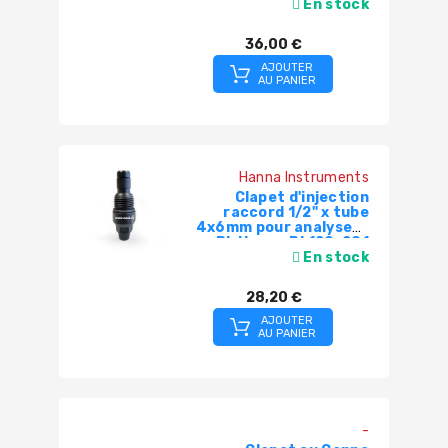
En stock
36,00 €
AJOUTER
AU PANIER
Hanna Instruments
Clapet d'injection
raccord 1/2" x tube
4x6mm pour analyseur
BL Hanna BL120-201
En stock
28,20 €
AJOUTER
AU PANIER
-