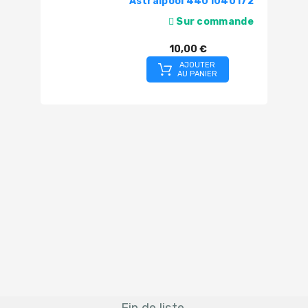
Astralpool 4401040172
Sur commande
10,00 €
AJOUTER
AU PANIER
Fin de liste.