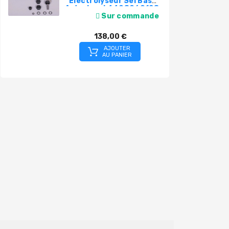
Electrolyseur Sel Basic
Astralpool 4408060128
Sur commande
138,00 €
AJOUTER
AU PANIER