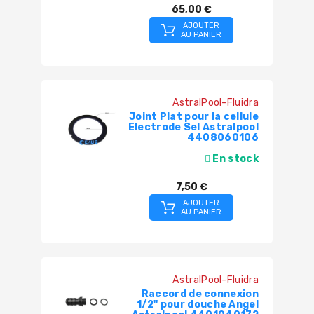
65,00 €
AJOUTER
AU PANIER
AstralPool-Fluidra
Joint Plat pour la cellule
Electrode Sel Astralpool
4408060106
En stock
7,50 €
AJOUTER
AU PANIER
AstralPool-Fluidra
Raccord de connexion
1/2'' pour douche Angel