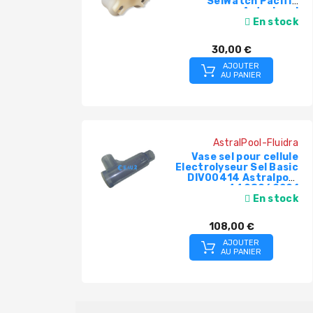
SelWatch Pacific
Astralpool
En stock
30,00 €
AJOUTER
AU PANIER
AstralPool-Fluidra
Vase sel pour cellule
Electrolyseur Sel Basic
DIV00414 Astralpool
4408060201
En stock
108,00 €
AJOUTER
AU PANIER