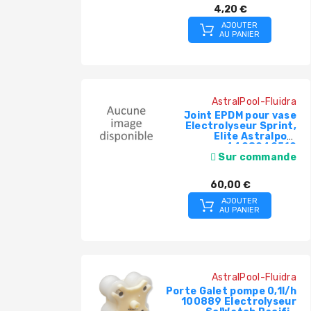
4,20 €
AJOUTER
AU PANIER
AstralPool-Fluidra
Joint EPDM pour vase
Electrolyseur Sprint,
Elite Astralpool
4408040510
Sur commande
60,00 €
AJOUTER
AU PANIER
AstralPool-Fluidra
Porte Galet pompe 0,1l/h
100889 Electrolyseur