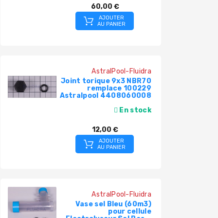
60,00 €
AJOUTER
AU PANIER
AstralPool-Fluidra
Joint torique 9x3 NBR70
remplace 100229
Astralpool 4408060008
En stock
12,00 €
AJOUTER
AU PANIER
AstralPool-Fluidra
Vase sel Bleu (60m3)
pour cellule