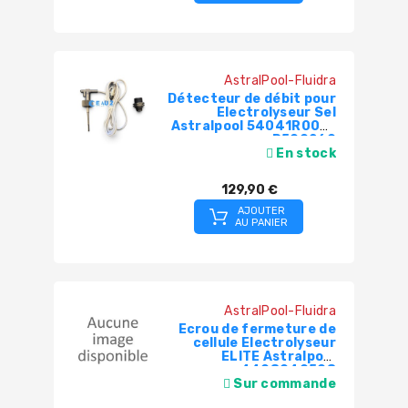
AstralPool-Fluidra
Détecteur de débit pour
Electrolyseur Sel
Astralpool 54041R0001
- R500260
En stock
129,90 €
AJOUTER
AU PANIER
AstralPool-Fluidra
Ecrou de fermeture de
cellule Electrolyseur
ELITE Astralpool
4408040508
Sur commande