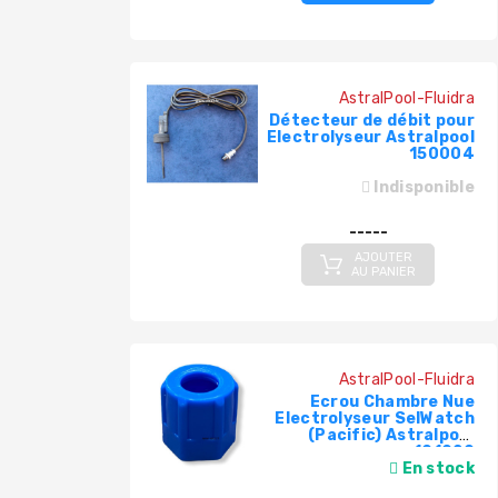
AstralPool-Fluidra
Détecteur de débit pour
Electrolyseur Astralpool
150004
Indisponible
-----
AJOUTER
AU PANIER
AstralPool-Fluidra
Ecrou Chambre Nue
Electrolyseur SelWatch
(Pacific) Astralpool
101020
En stock