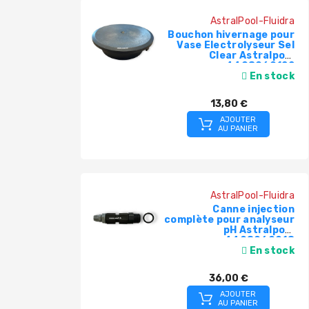
AstralPool-Fluidra
Bouchon hivernage pour
Vase Electrolyseur Sel
Clear Astralpool
4408060122
En stock
13,80 €
AJOUTER
AU PANIER
AstralPool-Fluidra
Canne injection
complète pour analyseur
pH Astralpool
4408060018
En stock
36,00 €
AJOUTER
AU PANIER