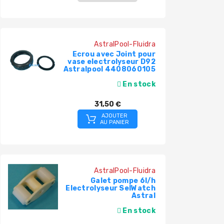
AstralPool-Fluidra
Ecrou avec Joint pour
vase electrolyseur D92
Astralpool 4408060105
En stock
31,50 €
AJOUTER
AU PANIER
AstralPool-Fluidra
Galet pompe 6l/h
Electrolyseur SelWatch
Astral
En stock