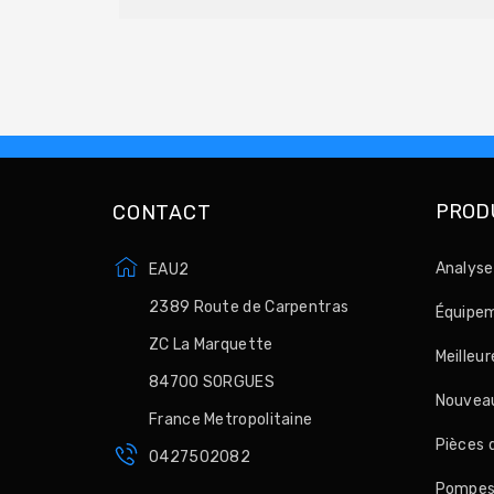
PROD
CONTACT
Analyse
EAU2
2389 Route de Carpentras
Équipem
ZC La Marquette
Meilleu
84700 SORGUES
Nouveau
France Metropolitaine
Pièces 
0427502082
Pompes, 