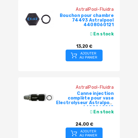
AstralPool-Fluidra
Bouchon pour chambre
74493 Astralpool
4408060121
En stock
13,20 €
AJOUTER
AU PANIER
AstralPool-Fluidra
Canne injection
complète pour vase
Electrolyseur Astralpool
4408060019
En stock
24,00 €
AJOUTER
AU PANIER