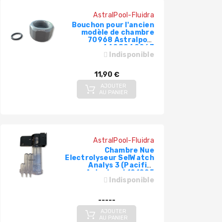
AstralPool-Fluidra
Bouchon pour l'ancien
modèle de chambre
70968 Astralpool
4408040067
Indisponible
11,90 €
AJOUTER
AU PANIER
AstralPool-Fluidra
Chambre Nue
Electrolyseur SelWatch
Analys 3 (Pacific)
Astralpool 101095
Indisponible
-----
AJOUTER
AU PANIER