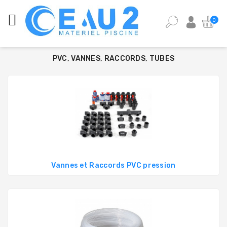
CATÉGORIES
0
ANALYSE
DE
PVC, VANNES, RACCORDS, TUBES
L'EAU
DE
PISCINE
ÉQUIPEMENT
PISCINE
PIÈCES
DÉTACHÉES
PISCINE
Vannes et Raccords PVC pression
POMPES,
FILTRES,
PIÈCES
À
SCELLER