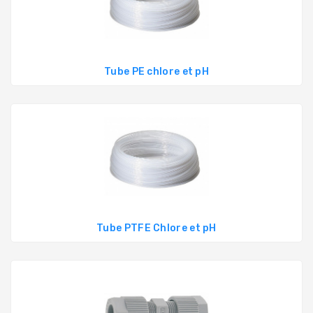
PRODUITS
PISCINE
Tube PE chlore et pH
PVC,
VANNES,
RACCORDS,
TUBES
TRAITEMENT
DE
L'EAU
COLLECTIVITÉS,
CAMPINGS,
Tube PTFE Chlore et pH
HÔTELS
SAUNA-
SPA