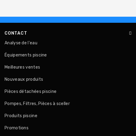
PRODUITS
PISCINE
PVC,
CONTACT
VANNES,
Analyse de l'eau
RACCORDS,
TUBES
Équipements piscine
TRAITEMENT
Meilleures ventes
DE
L'EAU
Nouveaux produits
COLLECTIVITÉS,
Pièces détachées piscine
CAMPINGS,
HÔTELS
Pompes, Filtres, Pièces à sceller
Produits piscine
SAUNA-
SPA
Promotions