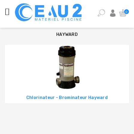
CATÉGORIES
0
ANALYSE
DE
HAYWARD
L'EAU
DE
PISCINE
ÉQUIPEMENT
PISCINE
PIÈCES
DÉTACHÉES
PISCINE
Chlorinateur - Brominateur Hayward
POMPES,
FILTRES,
PIÈCES
À
SCELLER