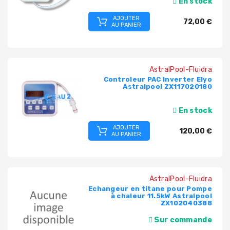
En stock
AJOUTER
PRODUITS
72,00 €
AU PANIER
PISCINE
PVC,
VANNES,
AstralPool-Fluidra
RACCORDS,
Controleur PAC Inverter Elyo
TUBES
Astralpool ZX117020180
TRAITEMENT
En stock
DE
AJOUTER
L'EAU
120,00 €
AU PANIER
COLLECTIVITÉS,
CAMPINGS,
HÔTELS
AstralPool-Fluidra
Echangeur en titane pour Pompe
à chaleur 11.5kW Astralpool
SAUNA-
ZX102040388
SPA
Sur commande