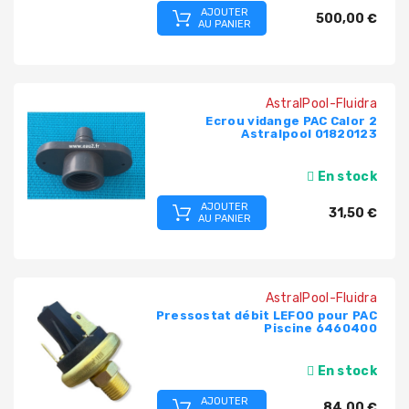
AJOUTER
500,00 €
AU PANIER
AstralPool-Fluidra
Ecrou vidange PAC Calor 2
Astralpool 01820123
En stock
AJOUTER
31,50 €
AU PANIER
AstralPool-Fluidra
Pressostat débit LEFOO pour PAC
Piscine 6460400
En stock
AJOUTER
84,00 €