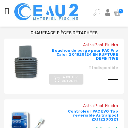
CATÉGORIES
0
ANALYSE
DE
CHAUFFAGE PIÈCES DÉTACHÉES
L'EAU
DE
AstralPool-Fluidra
PISCINE
Bouchon de purge pour PAC Pro
Calor 2 01820124 EN RUPTURE
DEFINITIVE
ÉQUIPEMENT
PISCINE
Indisponible
AJOUTER
PIÈCES
-----
AU PANIER
DÉTACHÉES
PISCINE
POMPES,
AstralPool-Fluidra
FILTRES,
Controleur PAC EVO Top
PIÈCES
réversible Astralpool
ZX112200221
À
SCELLER