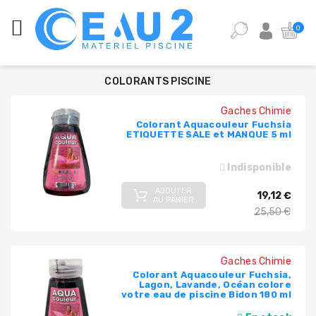
CATÉGORIES
0
ANALYSE
DE
COLORANTS PISCINE
L'EAU
DE
Gaches Chimie
PISCINE
Colorant Aquacouleur Fuchsia
ETIQUETTE SALE et MANQUE 5 ml
ÉQUIPEMENT
PISCINE
Indisponible
AJOUTER
PIÈCES
Prix
19,12 €
AU PANIER
DÉTACHÉES
de
25,50 €
PISCINE
base
POMPES,
Gaches Chimie
FILTRES,
Colorant Aquacouleur Fuchsia,
PIÈCES
Lagon, Lavande, Océan colore
votre eau de piscine Bidon 180 ml
À
SCELLER