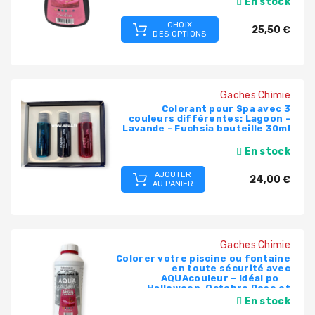
En stock
CHOIX
PRODUITS
25,50 €
DES OPTIONS
PISCINE
PVC,
VANNES,
Gaches Chimie
RACCORDS,
Colorant pour Spa avec 3
TUBES
couleurs différentes: Lagoon -
Lavande - Fuchsia bouteille 30ml
TRAITEMENT
En stock
DE
AJOUTER
L'EAU
24,00 €
AU PANIER
COLLECTIVITÉS,
CAMPINGS,
HÔTELS
Gaches Chimie
Colorer votre piscine ou fontaine
en toute sécurité avec
SAUNA-
AQUAcouleur – Idéal pour
SPA
Halloween, Octobre Rose et
toutes vos fêtes !
En stock