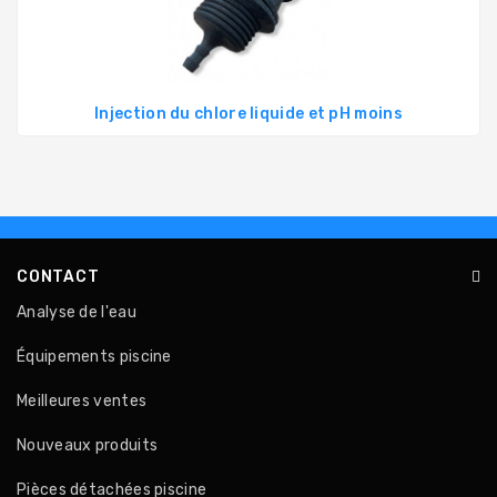
PRODUITS
PISCINE
Injection du chlore liquide et pH moins
PVC,
VANNES,
RACCORDS,
TUBES
TRAITEMENT
DE
CONTACT
L'EAU
Analyse de l'eau
COLLECTIVITÉS,
CAMPINGS,
Équipements piscine
HÔTELS
Meilleures ventes
SAUNA-
Nouveaux produits
SPA
Pièces détachées piscine