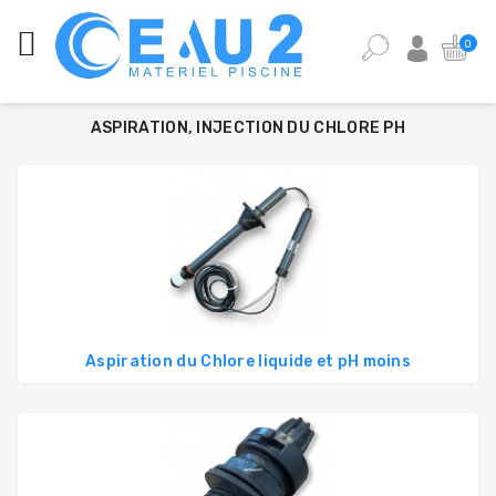
CATÉGORIES
0
ANALYSE
DE
ASPIRATION, INJECTION DU CHLORE PH
L'EAU
DE
PISCINE
ÉQUIPEMENT
PISCINE
PIÈCES
DÉTACHÉES
PISCINE
Aspiration du Chlore liquide et pH moins
POMPES,
FILTRES,
PIÈCES
À
SCELLER