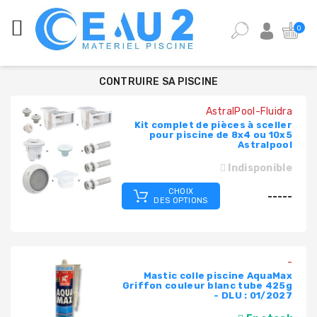
CATÉGORIES
0
ANALYSE
DE
CONTRUIRE SA PISCINE
L'EAU
DE
AstralPool-Fluidra
PISCINE
Kit complet de pièces à sceller
pour piscine de 8x4 ou 10x5
Astralpool
ÉQUIPEMENT
PISCINE
Indisponible
CHOIX
PIÈCES
-----
DES OPTIONS
DÉTACHÉES
PISCINE
POMPES,
-
FILTRES,
Mastic colle piscine AquaMax
PIÈCES
Griffon couleur blanc tube 425g
- DLU : 01/2027
À
SCELLER