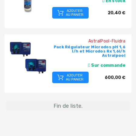
En stock
AJOUTER
PRODUITS
20,40 €
AU PANIER
PISCINE
PVC,
VANNES,
AstralPool-Fluidra
RACCORDS,
Pack Régulateur Microdos pH 1,6
TUBES
l/h et Microdos Rx 1,6l/h
Astralpool
TRAITEMENT
Sur commande
DE
AJOUTER
L'EAU
600,00 €
AU PANIER
COLLECTIVITÉS,
CAMPINGS,
HÔTELS
Fin de liste.
SAUNA-
SPA