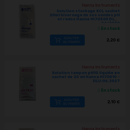
Hanna Instruments
Solution stockage KCL sachet
20ml hivernage de vos sondes pH
et redox Hanna HI70300 DLU :
04/2030
En stock
AJOUTER
2,20 €
AU PANIER
Hanna Instruments
Solution tampon pH10 liquide en
sachet de 20 ml Hanna HI70010 -
DLU:06.2027
En stock
AJOUTER
2,10 €
AU PANIER
Hanna Instruments