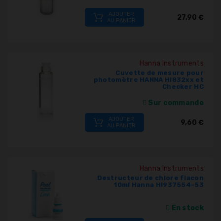
AJOUTER
27,90 €
AU PANIER
Hanna Instruments
Cuvette de mesure pour
photomètre HANNA HI832xx et
Checker HC
Sur commande
AJOUTER
9,60 €
AU PANIER
Hanna Instruments
Destructeur de chlore flacon
10ml Hanna HI937554-53
En stock