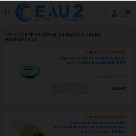
CATÉGORIES
0
ANALYSE
DE
LISTE DES PRODUITS DE LA MARQUE HANNA
L'EAU
INSTRUMENTS
DE
PISCINE
Hanna Instruments
Capuchon de protection pour
port USB Hanna BL120-902
ÉQUIPEMENT
PISCINE
Indisponible
PIÈCES
AJOUTER
9,60 €
DÉTACHÉES
AU PANIER
PISCINE
POMPES,
FILTRES,
Hanna Instruments
PIÈCES
Capuchon ou bouchon de
protection pour le stockage des
À
électrode pH, Redox
SCELLER