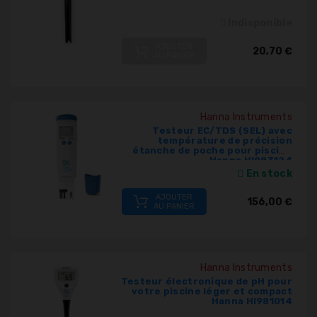
Indisponible
AJOUTER
20,70 €
AU PANIER
Hanna Instruments
Testeur EC/TDS (SEL) avec
température de précision
étanche de poche pour piscine
Hanna HI983124
En stock
AJOUTER
156,00 €
AU PANIER
Hanna Instruments
Testeur électronique de pH pour
votre piscine léger et compact
Hanna HI981014