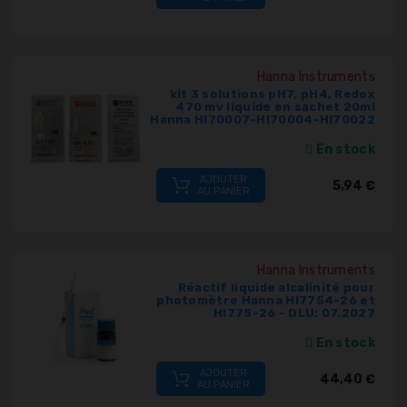
Hanna Instruments
kit 3 solutions pH7, pH4, Redox
470 mv liquide en sachet 20ml
Hanna HI70007-HI70004-HI70022
En stock
AJOUTER
5,94 €
AU PANIER
Hanna Instruments
Réactif liquide alcalinité pour
photomètre Hanna HI7754-26 et
HI775-26 - DLU: 07.2027
En stock
AJOUTER
44,40 €
AU PANIER