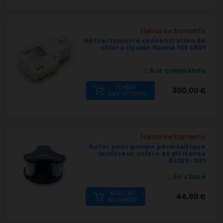
Hanna Instruments
Réfractomètre concentration du
chlore liquide Hanna HI96801
Sur commande
CHOIX
300,00 €
DES OPTIONS
Hanna Instruments
Rotor pour pompe péristaltique
analyseur chlore et pH Hanna
BL120-301
En stock
AJOUTER
46,80 €
AU PANIER