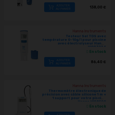
AJOUTER
138,00 €
AU PANIER
Hanna Instruments
Testeur Sel TDS avec
température 0-10g/l pour piscine
avec électrolyseur Hanna
HI983024
En stock
AJOUTER
86,40 €
AU PANIER
Hanna Instruments
Thermomètre électronique de
précision avec câble silicone 1 m +
1 support pour votre piscine
Hanna HI98509
En stock
AJOUTER