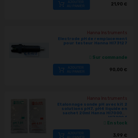
AJOUTER
21,90 €
AU PANIER
Hanna Instruments
Electrode pH de remplacement
pour testeur Hanna HI73127
Sur commande
AJOUTER
90,00 €
AU PANIER
Hanna Instruments
Etalonnage sonde pH avec kit 2
solutions pH7, pH4 liquide en
sachet 20ml Hanna HI70007-
HI70004
En stock
AJOUTER
3,99 €
AU PANIER