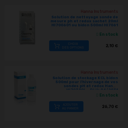
Hanna Instruments
Solution de nettoyage sonde de
mesure ph et redox sachet 20ml
HI700601 ou bidon 500ml HI7061
En stock
CHOIX
2,10 €
DES OPTIONS
Hanna Instruments
Solution de stockage KCL bidon
500ml pour l'hivernage de vos
sondes pH et redox Hanna
HI70300L - DLU: 04/2031
En stock
AJOUTER
26,70 €
AU PANIER