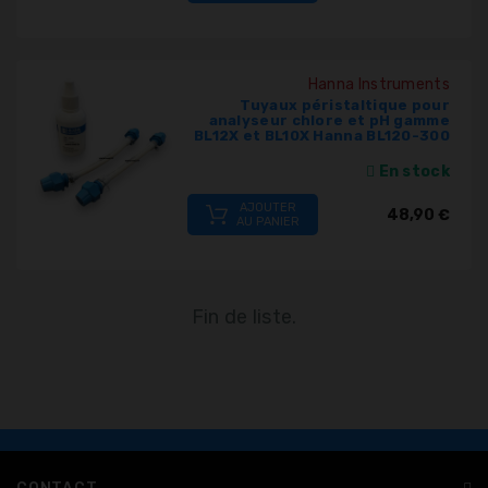
Hanna Instruments
Tuyaux péristaltique pour
analyseur chlore et pH gamme
BL12X et BL10X Hanna BL120-300
En stock
AJOUTER
48,90 €
AU PANIER
Fin de liste.