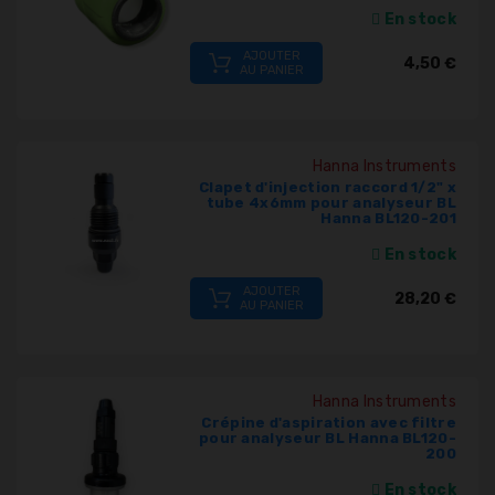
En stock
PRODUITS
AJOUTER
4,50 €
PISCINE
AU PANIER
PVC,
VANNES,
RACCORDS,
Hanna Instruments
TUBES
Clapet d'injection raccord 1/2" x
tube 4x6mm pour analyseur BL
Hanna BL120-201
TRAITEMENT
En stock
DE
L'EAU
AJOUTER
28,20 €
AU PANIER
COLLECTIVITÉS,
CAMPINGS,
HÔTELS
Hanna Instruments
Crépine d'aspiration avec filtre
SAUNA-
pour analyseur BL Hanna BL120-
SPA
200
En stock