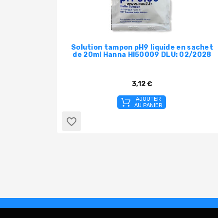
Solution tampon pH9 liquide en sachet
de 20ml Hanna HI50009 DLU: 02/2028
3,12 €
AJOUTER
AU PANIER
favorite_border