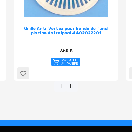
Grille Anti-Vortex pour bonde de fond
piscine Astralpool 4402022201
7,50 €
AJOUTER
AU PANIER
favorite_border