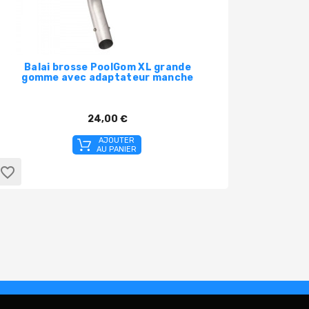
Balai brosse PoolGom XL grande
Po
gomme avec adaptateur manche
Blueto
24,00 €
AJOUTER
AU PANIER
favorite_border
favorite_border