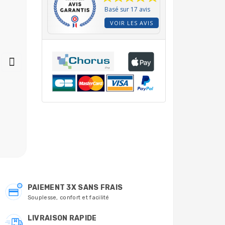
Basé sur 17 avis
VOIR LES AVIS
Kit solution KCL +
bouchon stockage
pour sondes pH et
Redox pour
l'hivernage avec le
choix de 1 ou 2
11,10 €
capuchons
PAIEMENT 3X SANS FRAIS
Souplesse, confort et facilité
LIVRAISON RAPIDE