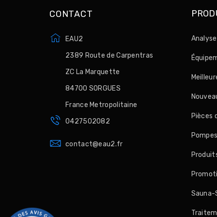
PROD
CONTACT
Analyse
EAU2
2389 Route de Carpentras
Équipem
ZC La Marquette
Meilleu
84700 SORGUES
Nouveau
France Metropolitaine
Pièces 
0427502082
Pompes, 
contact@eau2.fr
Produit
Promot
Sauna-
Traitem