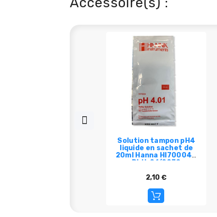
Accessoire(s) :
Solution tampon pH4
liquide en sachet de
20ml Hanna HI70004 -
DLU: 01/2030
2,10 €