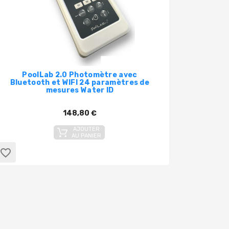
PoolLab 2.0 Photomètre avec
Pooltes
Bluetooth et WIFI 24 paramètres de
contrôl
mesures Water ID
vis
148,80 €
AJOUTER
AU PANIER
favorite_border
favorite_border