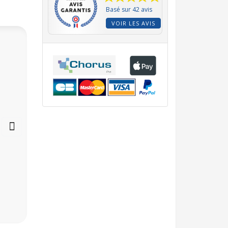
Basé sur 42 avis
VOIR LES AVIS
Solution de
Solution tampon pH7
nettoyage sonde de
liquide en sachet de
mesure ph et redox
20ml Meytec - DLU:
sachet 20ml
05.2029
HI700601 ou bidon
500ml HI7061
2,10 €
1,92 €