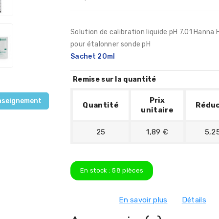
Solution de calibration liquide pH 7.01 Hanna
pour étalonner sonde pH
Sachet 20ml
Remise sur la quantité
Prix
nseignement
Quantité
Réduc
unitaire
25
1,89 €
5,2
En stock :
58
pièces
En savoir plus
Détails