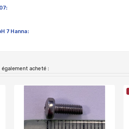
07:
 pH 7 Hanna:
t également acheté :