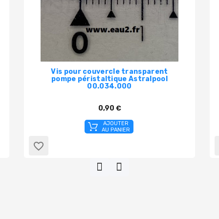
Vis pour couvercle transparent
pompe péristaltique Astralpool
00.034.000
0,90 €
AJOUTER
AU PANIER
favorite_border