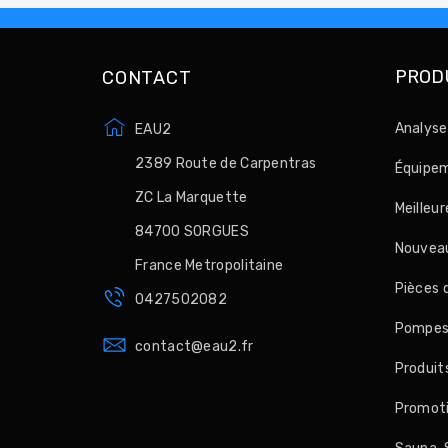
PROD
CONTACT
Analyse
EAU2
2389 Route de Carpentras
Équipem
ZC La Marquette
Meilleu
84700 SORGUES
Nouveau
France Metropolitaine
Pièces 
0427502082
Pompes, 
contact@eau2.fr
Produit
Promot