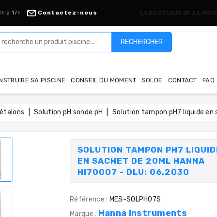
8h à 17h
Contactez-nous
LA BOUTIQUE DE LA PIS
RECHERCHER
NSTRUIRE SA PISCINE
CONSEIL DU MOMENT
SOLDE
CONTACT
FAQ
 étalons
Solution pH sonde pH
Solution tampon pH7 liquide en
SOLUTION TAMPON PH7 LIQUID
EN SACHET DE 20ML HANNA
HI70007 - DLU: 06.2030
Référence :
MES-SOLPH07S
Hanna Instruments
Marque :