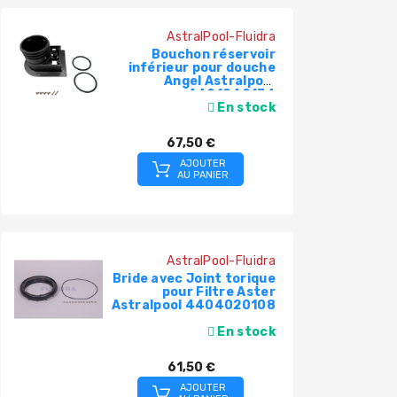
AstralPool-Fluidra
Bouchon réservoir
inférieur pour douche
Angel Astralpool
4401040174
En stock
67,50 €
AJOUTER
AU PANIER
AstralPool-Fluidra
Bride avec Joint torique
pour Filtre Aster
Astralpool 4404020108
En stock
61,50 €
AJOUTER