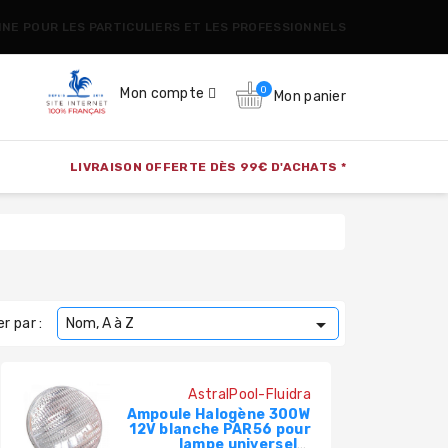
CINE POUR LES PARTICULIERS ET LES PROFESSIONNELS
0
Mon compte
Mon panier
LIVRAISON OFFERTE DÈS 99€ D'ACHATS *

er par :
Nom, A à Z
AstralPool-Fluidra
Ampoule Halogène 300W
12V blanche PAR56 pour
lampe universelle