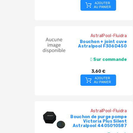
AJOUTER
AU PANIER
AstralPool-Fluidra
Bouchon + joint cuve
Astralpool F306D450
Sur commande
3,60 €
AJOUTER
AU PANIER
AstralPool-Fluidra
Bouchon de purge pompe
Victoria Plus Silent
Astralpool 4405010587