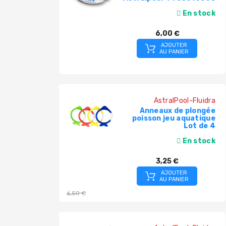
En stock
6,00 €
AJOUTER
AU PANIER
AstralPool-Fluidra
Anneaux de plongée
poisson jeu aquatique
Lot de 4
En stock
Prix
3,25 €
de
AJOUTER
AU PANIER
base
6,50 €