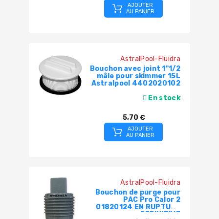
AJOUTER
AU PANIER
AstralPool-Fluidra
Bouchon avec joint 1"1/2
mâle pour skimmer 15L
Astralpool 4402020102
En stock
5,70 €
AJOUTER
AU PANIER
AstralPool-Fluidra
Bouchon de purge pour
PAC Pro Calor 2
01820124 EN RUPTURE
DEFINITIVE