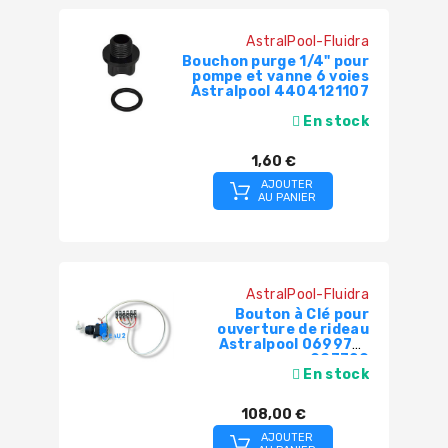
AstralPool-Fluidra
Bouchon purge 1/4" pour
pompe et vanne 6 voies
Astralpool 4404121107
En stock
1,60 €
AJOUTER
AU PANIER
AstralPool-Fluidra
Bouton à Clé pour
ouverture de rideau
Astralpool 069975-
907720
En stock
108,00 €
AJOUTER