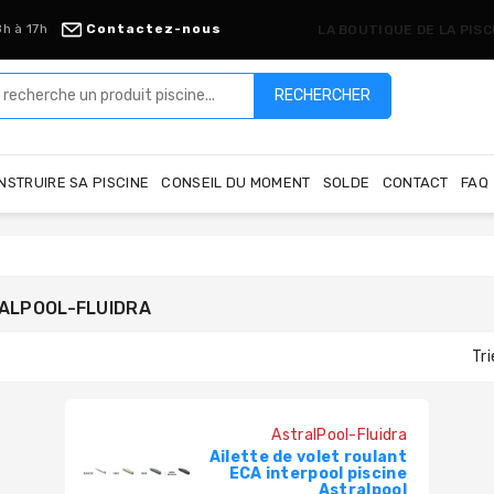
8h à 17h
Contactez-nous
LA BOUTIQUE DE LA PIS
RECHERCHER
NSTRUIRE SA PISCINE
CONSEIL DU MOMENT
SOLDE
CONTACT
FAQ
RALPOOL-FLUIDRA
Tri
AstralPool-Fluidra
Ailette de volet roulant
ECA interpool piscine
Astralpool