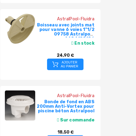
AstralPool-Fluidra
Boisseau avec joints mat
pour vanne 6 voies 1"1/2
09758 Astralpool
4404120106
En stock
24,90 €
AJOUTER
AU PANIER
AstralPool-Fluidra
Bonde de fond en ABS
200mm Anti-Vortex pour
piscine béton Astralpool
Sur commande
18,50 €