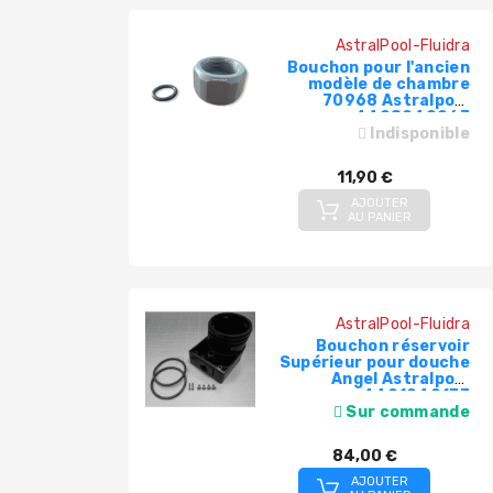
AstralPool-Fluidra
Bouchon pour l'ancien
modèle de chambre
70968 Astralpool
4408040067
Indisponible
11,90 €
AJOUTER
AU PANIER
AstralPool-Fluidra
Bouchon réservoir
Supérieur pour douche
Angel Astralpool
4401040173
Sur commande
84,00 €
AJOUTER