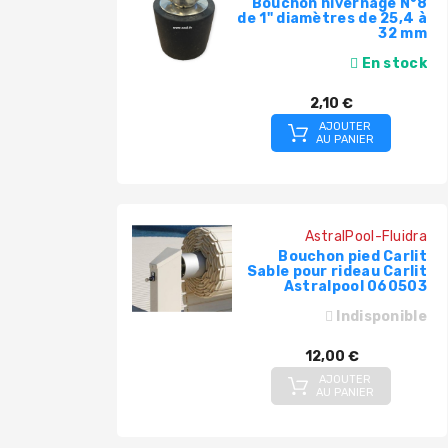
Bouchon hivernage N°8
de 1" diamètres de 25,4 à
32 mm
En stock
2,10 €
AJOUTER
AU PANIER
AstralPool-Fluidra
Bouchon pied Carlit
Sable pour rideau Carlit
Astralpool 060503
Indisponible
12,00 €
AJOUTER
AU PANIER