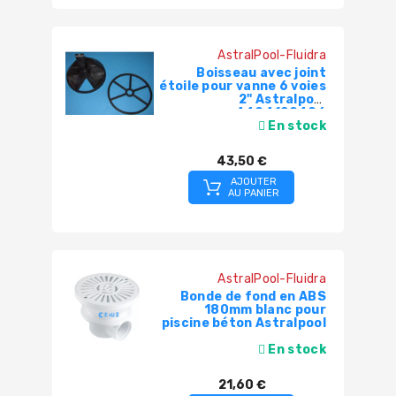
AstralPool-Fluidra
Boisseau avec joint
étoile pour vanne 6 voies
2" Astralpool
4404120406
En stock
43,50 €
AJOUTER
AU PANIER
AstralPool-Fluidra
Bonde de fond en ABS
180mm blanc pour
piscine béton Astralpool
En stock
21,60 €