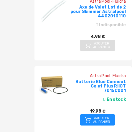
AstralPool-Fluidra
Axe de Volet Lot de 2
pour Skimmer Astralpool
4402010110
Indisponible
4,98 €
AJOUTER
AU PANIER
AstralPool-Fluidra
Batterie Blue Connect
Go et Plus RIIOT
7015C001
En stock
19,98 €
AJOUTER
AU PANIER