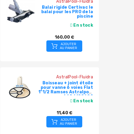
AstralPool-Fluidra
Balai rigide Certivac le
balai pour les PRO de la
piscine
En stock
160,00 €
AJOUTER
AU PANIER
AstralPool-Fluidra
Boisseau + joint étoile
pour vanne 6 voies Flat
1"1/2 Ramses Astralpool
4404122402
En stock
11,40 €
AJOUTER
AU PANIER