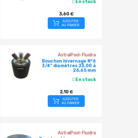
En stock
3,60 €
AJOUTER
AU PANIER
AstralPool-Fluidra
Bouchon hivernage N°6
3/4" diamètres 23,00 à
26,65 mm
En stock
2,10 €
AJOUTER
AU PANIER
AstralPool-Fluidra