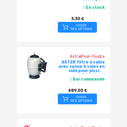
En stock
3,30 €
CHOIX
DES OPTIONS
AstralPool-Fluidra
ASTER filtre à sable
avec vanne 6 voies en
side pour piscine
Astralpool
Sur commande
489,00 €
CHOIX
DES OPTIONS