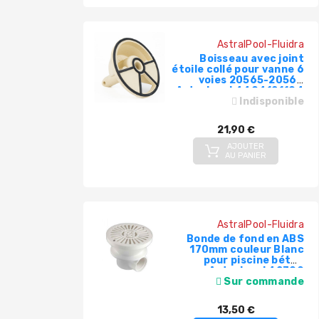
AstralPool-Fluidra
Boisseau avec joint
étoile collé pour vanne 6
voies 20565-20569
Astralpool 4404121104
Indisponible
21,90 €
AJOUTER
AU PANIER
AstralPool-Fluidra
Bonde de fond en ABS
170mm couleur Blanc
pour piscine béton
Astralpool 42309
Sur commande
13,50 €