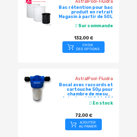
AstralPool-Fluidra
Bac rétention pour bac
produit en retrait
Magasin à partir de 50L
Sur commande
132,00 €
CHOIX
DES OPTIONS
AstralPool-Fluidra
Bocal avec raccords et
cartouche 50µ pour
chambre de mesure
Astralpool 11.046.001
En stock
72,00 €
AJOUTER
AU PANIER