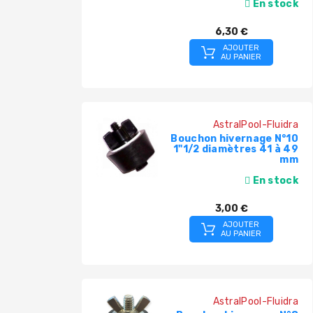
En stock
6,30 €
AJOUTER
AU PANIER
AstralPool-Fluidra
Bouchon hivernage N°10
1"1/2 diamètres 41 à 49
mm
En stock
3,00 €
AJOUTER
AU PANIER
AstralPool-Fluidra