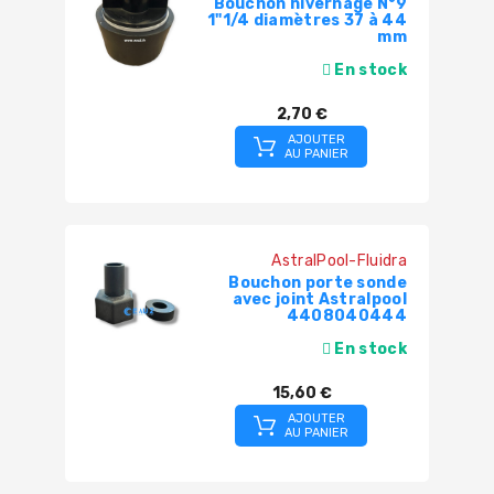
Bouchon hivernage N°9
1"1/4 diamètres 37 à 44
mm
En stock
2,70 €
AJOUTER
AU PANIER
AstralPool-Fluidra
Bouchon porte sonde
avec joint Astralpool
4408040444
En stock
15,60 €
AJOUTER
AU PANIER