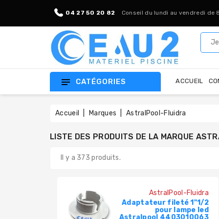
04 27 50 20 82
Conseil du lundi au vendredi de 
CATÉGORIES
ACCUEIL
CO
Accueil
Marques
AstralPool-Fluidra
LISTE DES PRODUITS DE LA MARQUE AST
Il y a 373 produits.
AstralPool-Fluidra
Adaptateur fileté 1"1/2
pour lampe led
Astralpool 4403010063