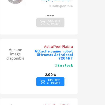
projecteur piscine
RUPTURE DEFINITIVE
Indisponible
-----
AJOUTER
AU PANIER
AstralPool-Fluidra
Attache panier robot
Ultramax Astralpool
9204NT
En stock
2,00 €
AJOUTER
AU PANIER