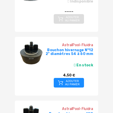
Indisponible
-----
AJOUTER
AU PANIER
AstralPool-Fluidra
Bouchon hivernage N°12
2" diamètres 54 à 60 mm
En stock
4,50 €
AJOUTER
AU PANIER
AstralPool-Fluidra