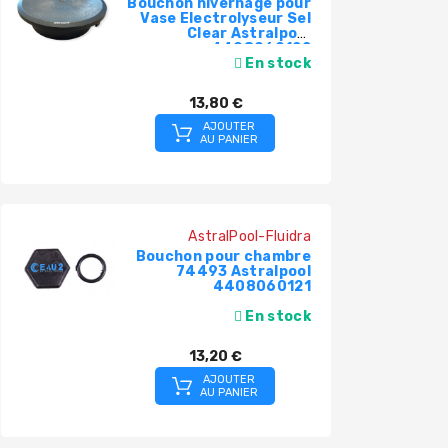
Bouchon hivernage pour
Vase Electrolyseur Sel
Clear Astralpool
4408060122
En stock
13,80 €
AJOUTER
AU PANIER
AstralPool-Fluidra
Bouchon pour chambre
74493 Astralpool
4408060121
En stock
13,20 €
AJOUTER
AU PANIER