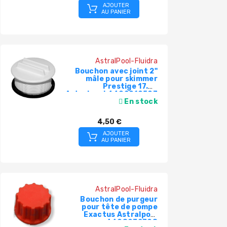
AJOUTER
AU PANIER
AstralPool-Fluidra
Bouchon avec joint 2"
mâle pour skimmer
Prestige 17.5L
Astralpool 4402010503
En stock
4,50 €
AJOUTER
AU PANIER
AstralPool-Fluidra
Bouchon de purgeur
pour tête de pompe
Exactus Astralpool
4408032308