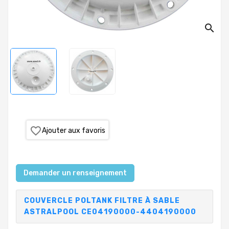
PRODUITS
search
PISCINE
PVC,
VANNES,
RACCORDS,
TUBES
TRAITEMENT
DE
L'EAU
favorite_border
Ajouter aux favoris
COLLECTIVITÉS,
CAMPINGS,
HÔTELS
Demander un renseignement
SAUNA-
COUVERCLE POLTANK FILTRE À SABLE
SPA
ASTRALPOOL CE04190000-4404190000