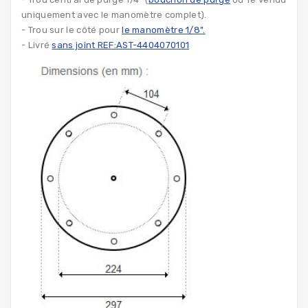
uniquement avec le
manomètre complet
).
- Trou sur le côté pour
le manomètre 1/8"
.
- Livré
sans joint REF:AST-4404070101