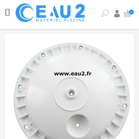
CATÉGORIES
0
ANALYSE
DE
L'EAU
DE
PISCINE
ÉQUIPEMENT
PISCINE
PIÈCES
DÉTACHÉES
PISCINE
POMPES,
FILTRES,
PIÈCES
À
SCELLER