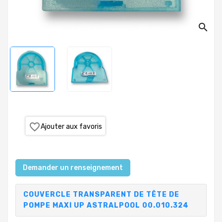
PRODUITS
search
PISCINE
PVC,
VANNES,
RACCORDS,
TUBES
TRAITEMENT
DE
L'EAU
favorite_border
Ajouter aux favoris
COLLECTIVITÉS,
CAMPINGS,
HÔTELS
Demander un renseignement
SAUNA-
COUVERCLE TRANSPARENT DE TÊTE DE
SPA
POMPE MAXI UP ASTRALPOOL 00.010.324