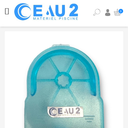
CATÉGORIES
0
ANALYSE
DE
L'EAU
DE
PISCINE
ÉQUIPEMENT
PISCINE
PIÈCES
DÉTACHÉES
PISCINE
POMPES,
FILTRES,
PIÈCES
À
SCELLER