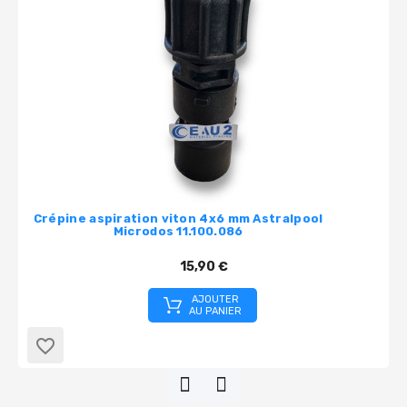
Crépine aspiration viton 4x6 mm Astralpool
Microdos 11.100.086
15,90 €
AJOUTER
AU PANIER
favorite_border