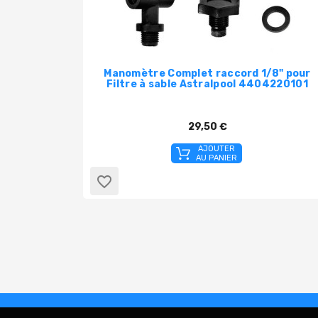
Manomètre Complet raccord 1/8" pour
Filtre à sable Astralpool 4404220101
29,50 €
AJOUTER
AU PANIER
favorite_border