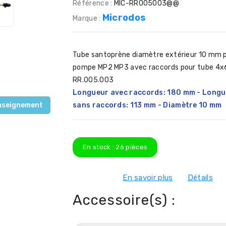
Référence :
MIC-RR005003@@
Microdos
Marque :
Tube santoprène diamètre extérieur 10 mm 
pompe MP2 MP3 avec r
accords pour tube 4
RR.005.003
Longueur avec raccords: 180 mm - Long
sans raccords: 113 mm
- Diamètre 10 mm
nseignement
En stock :
26
pièces
En savoir plus
Détails
Accessoire(s) :