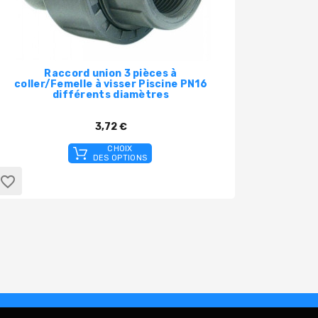
Raccord union 3 pièces à
Son
coller/Femelle à visser Piscine PN16
unive
différents diamètres
avec c
3,72 €
CHOIX
DES OPTIONS
favorite_border
favorite_border