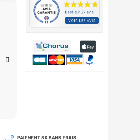
Basé sur 27 avis
VOIR LES AVIS
Porte Galet pour
analyseur Microdos
MP2, MP PRO Microdos
11.010.401
16,80 €
PAIEMENT 3X SANS FRAIS