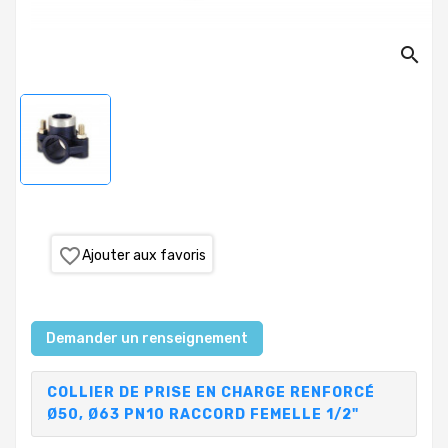
PRODUITS
search
PISCINE
PVC,
VANNES,
RACCORDS,
TUBES
TRAITEMENT
DE
L'EAU
favorite_border
Ajouter aux favoris
COLLECTIVITÉS,
CAMPINGS,
HÔTELS
Demander un renseignement
SAUNA-
COLLIER DE PRISE EN CHARGE RENFORCÉ
SPA
Ø50, Ø63 PN10 RACCORD FEMELLE 1/2"