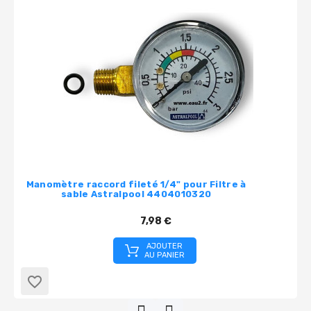
Manomètre raccord fileté 1/4" pour Filtre à
sable Astralpool 4404010320
7,98 €
AJOUTER
AU PANIER
favorite_border