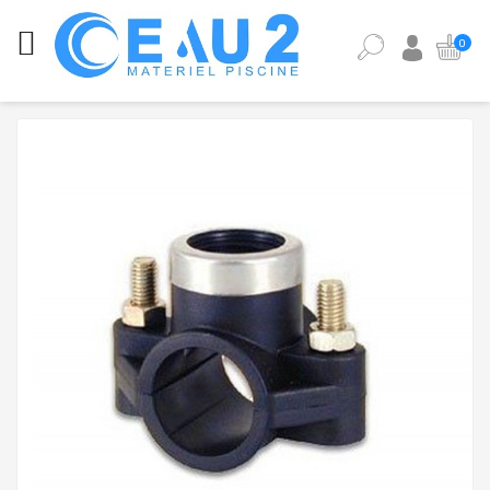
CATÉGORIES
0
ANALYSE
DE
L'EAU
DE
PISCINE
ÉQUIPEMENT
PISCINE
PIÈCES
DÉTACHÉES
PISCINE
POMPES,
FILTRES,
PIÈCES
À
SCELLER