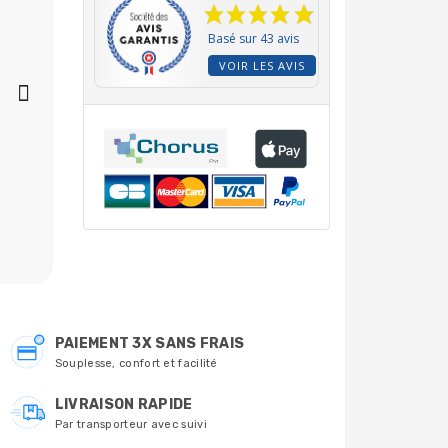
Basé sur 43 avis
VOIR LES AVIS
Solution tampon pH7
liquide en bidon de
60ml Meytec - DLU:
02/2029
6,60 €
PAIEMENT 3X SANS FRAIS
Souplesse, confort et facilité
LIVRAISON RAPIDE
Par transporteur avec suivi