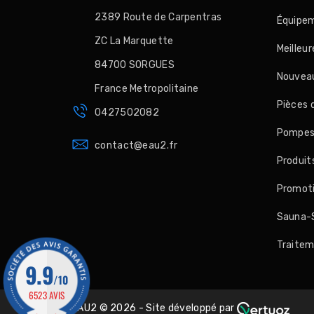
2389 Route de Carpentras
Équipem
ZC La Marquette
Meilleu
84700 SORGUES
Nouveau
France Metropolitaine
Pièces 
0427502082
Pompes, 
contact@eau2.fr
Produit
Promot
Sauna-
Traitem
9.9
/10
6523 AVIS
EAU2 © 2026 - Site développé par