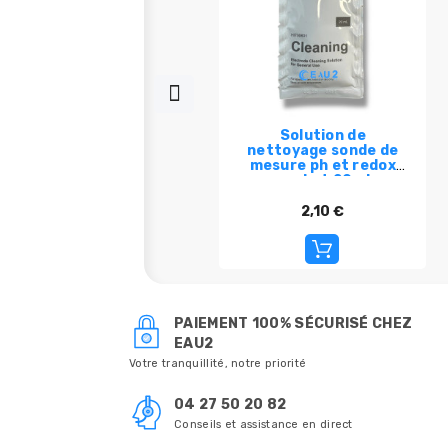
Solution de
nettoyage sonde de
mesure ph et redox
sachet 20ml
HI700601 ou bidon
500ml HI7061
2,10 €
PAIEMENT 100% SÉCURISÉ CHEZ
EAU2
Votre tranquillité, notre priorité
04 27 50 20 82
Conseils et assistance en direct