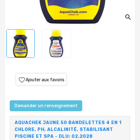
PRODUITS
search
PISCINE
PVC,
VANNES,
RACCORDS,
TUBES
TRAITEMENT
DE
L'EAU
favorite_border
Ajouter aux favoris
COLLECTIVITÉS,
CAMPINGS,
HÔTELS
Demander un renseignement
SAUNA-
AQUACHEK JAUNE 50 BANDELETTES 4 EN 1
SPA
CHLORE, PH, ALCALINITÉ, STABILISANT
PISCINE ET SPA - DLU: 02.2028