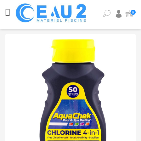
CATÉGORIES
0
ANALYSE
DE
L'EAU
DE
PISCINE
ÉQUIPEMENT
PISCINE
PIÈCES
DÉTACHÉES
PISCINE
POMPES,
FILTRES,
PIÈCES
À
SCELLER