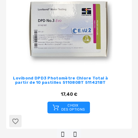
Lovibond DPD3 Photomètre Chlore Total à
partir de 10 pastilles 511080BT 511421BT
17,40 €
CHOIX
DES OPTIONS
favorite_border