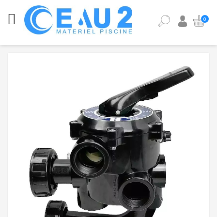
CATÉGORIES
0
ANALYSE
DE
L'EAU
DE
PISCINE
ÉQUIPEMENT
PISCINE
PIÈCES
DÉTACHÉES
PISCINE
POMPES,
FILTRES,
PIÈCES
À
SCELLER