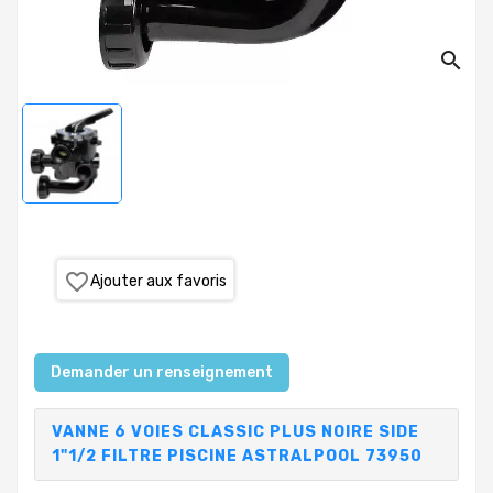
PRODUITS
search
PISCINE
PVC,
VANNES,
RACCORDS,
TUBES
TRAITEMENT
DE
L'EAU
favorite_border
Ajouter aux favoris
COLLECTIVITÉS,
CAMPINGS,
HÔTELS
Demander un renseignement
SAUNA-
VANNE 6 VOIES CLASSIC PLUS NOIRE SIDE
SPA
1"1/2 FILTRE PISCINE ASTRALPOOL 73950