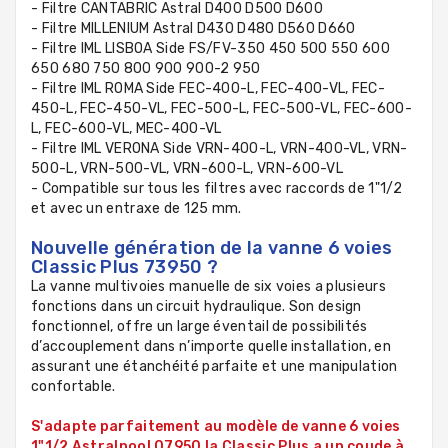
- Filtre CANTABRIC Astral D400 D500 D600
- Filtre MILLENIUM Astral D430 D480 D560 D660
- Filtre IML LISBOA Side FS/FV-350 450 500 550 600
650 680 750 800 900 900-2 950
- Filtre IML ROMA Side FEC-400-L, FEC-400-VL, FEC-
450-L, FEC-450-VL, FEC-500-L, FEC-500-VL, FEC-600-
L, FEC-600-VL, MEC-400-VL
- Filtre IML VERONA Side VRN-400-L, VRN-400-VL, VRN-
500-L, VRN-500-VL, VRN-600-L, VRN-600-VL
- Compatible sur tous les filtres avec raccords de 1"1/2
et avec un entraxe de 125 mm.
Nouvelle génération de la vanne 6 voies
Classic Plus 73950 ?
La vanne multivoies manuelle de six voies a plusieurs
fonctions dans un circuit hydraulique. Son design
fonctionnel, offre un large éventail de possibilités
d’accouplement dans n’importe quelle installation, en
assurant une étanchéité parfaite et une manipulation
confortable.
S'adapte parfaitement au modèle de vanne 6 voies
1"1/2 Astralpool 07950 la Classic Plus a un coude à