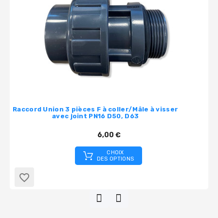
Raccord Union 3 pièces F à coller/Mâle à visser
avec joint PN16 D50, D63
6,00 €
CHOIX
DES OPTIONS
favorite_border