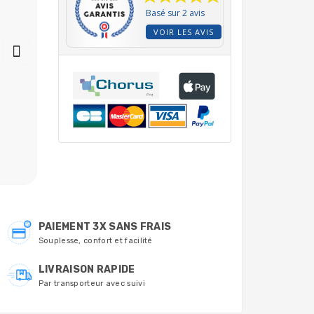
Basé sur 2 avis
VOIR LES AVIS
Doseur Chlore DOSSI 3
Joint couvercle pour
en ligne chlorinateur
doseur de chlore
Astralpool 24429
Dossi 3 Astralpool
4408010702
101,98 €
21,00 €
PAIEMENT 3X SANS FRAIS
Souplesse, confort et facilité
LIVRAISON RAPIDE
Par transporteur avec suivi