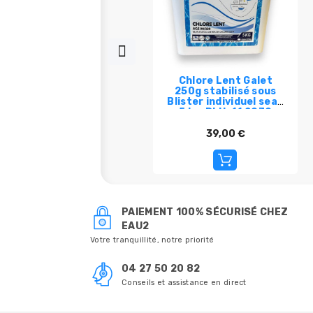
Chlore Lent Galet
250g stabilisé sous
Blister individuel seau
5 kg-DLU: 11.2030
39,00 €
PAIEMENT 100% SÉCURISÉ CHEZ
EAU2
Votre tranquillité, notre priorité
04 27 50 20 82
Conseils et assistance en direct