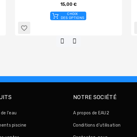
15,00 €
CHOIX
DES OPTIONS
favorite_border
UITS
NOTRE SOCIÉTÉ
 de l'eau
A propos de EAU2
ents piscine
Conditions d'utilisation