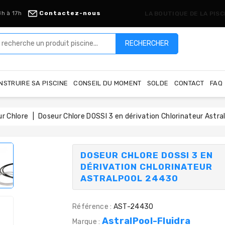
8h à 17h
Contactez-nous
LA BOUTIQUE DE LA PIS
RECHERCHER
NSTRUIRE SA PISCINE
CONSEIL DU MOMENT
SOLDE
CONTACT
FAQ
r Chlore
Doseur Chlore DOSSI 3 en dérivation Chlorinateur Astr
DOSEUR CHLORE DOSSI 3 EN
DÉRIVATION CHLORINATEUR
ASTRALPOOL 24430
Référence :
AST-24430
AstralPool-Fluidra
Marque :