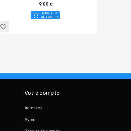
9,00 €
AJOUTER
AU PANIER
favorite_border
favorite_border
Votre compte
Adresses
Avoirs