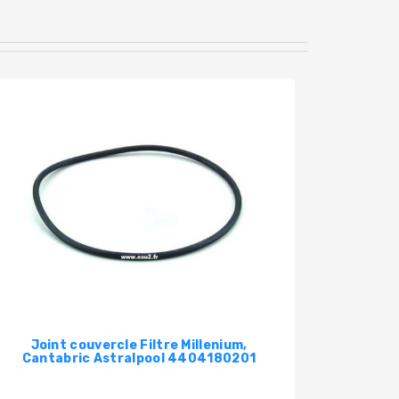
Pack
Joint couvercle Filtre Millenium,
Lovi
Cantabric Astralpool 4404180201
pa