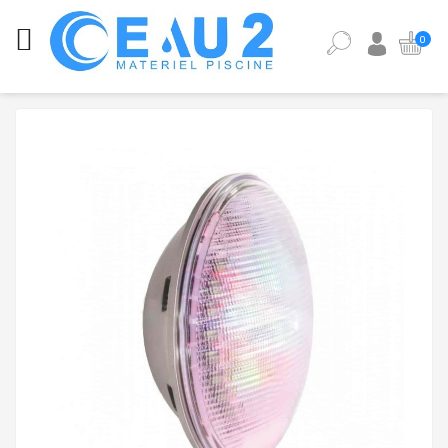
CATÉGORIES
0
ANALYSE
DE
L'EAU
DE
PISCINE
ÉQUIPEMENT
PISCINE
PIÈCES
DÉTACHÉES
PISCINE
POMPES,
FILTRES,
PIÈCES
À
SCELLER