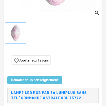
PRODUITS
search
PISCINE
PVC,
VANNES,
RACCORDS,
TUBES
TRAITEMENT
DE
L'EAU
favorite_border
Ajouter aux favoris
COLLECTIVITÉS,
CAMPINGS,
HÔTELS
Demander un renseignement
SAUNA-
LAMPE LED RGB PAR 56 LUMIPLUS SANS
SPA
TÉLÉCOMMANDE ASTRALPOOL 75772