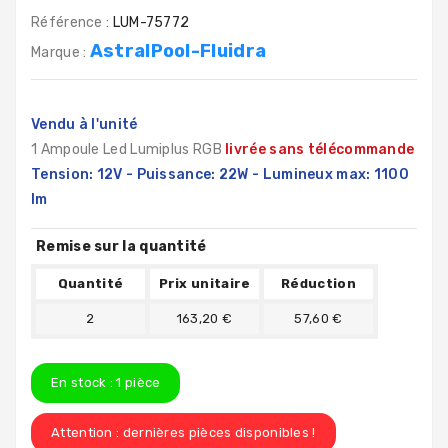
Référence :
LUM-75772
AstralPool-Fluidra
Marque :
Vendu à l'unité
1 Ampoule Led Lumiplus RGB
livrée sans télécommande
Tension: 12V - Puissance: 22W - Lumineux max: 1100
lm
Remise sur la quantité
Quantité
Prix unitaire
Réduction
2
163,20 €
57,60 €
En stock :
1
pièce
Attention : dernières pièces disponibles !