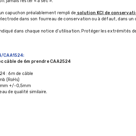
it jamais rester « à sec ».
, un capuchon préalablement rempli de
solution KCl de conservati
e l'électrode dans son fourreau de conservation ou à défaut, dans un 
qué dans chaque notice d'utilisation. Protéger les extrémités de
24/CAA1524:
ec câble de 6m prendre CAA2524
24 : 6m de câble
omb (RoHs)
 12mm +/-0,5mm
eau de qualité similaire.