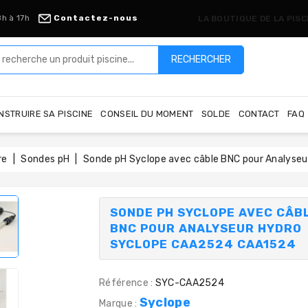
8h à 17h
Contactez-nous
LA BOUTIQUE DE LA PIS
RECHERCHER
NSTRUIRE SA PISCINE
CONSEIL DU MOMENT
SOLDE
CONTACT
FAQ
re
Sondes pH
Sonde pH Syclope avec câble BNC pour Analys
SONDE PH SYCLOPE AVEC CÂB
BNC POUR ANALYSEUR HYDRO
SYCLOPE CAA2524 CAA1524
Référence :
SYC-CAA2524
Syclope
Marque :