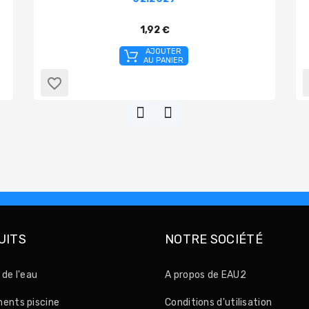
1,92 €
AJOUTER
AU PANIER
favorite_border
UITS
NOTRE SOCIÉTÉ
 de l'eau
A propos de EAU2
ents piscine
Conditions d'utilisation