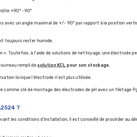
terdite +90° -90°
avec un angle maximal de +/- 90° par rapport à la position vertic
oit toujours rester humide.
n ». Toutefois, à l'aide de solutions de nettoyage, une électrode p
 fourreau rempli de
solution KCL
pour son stockage.
vation lorsque l'électrode n'est plus utilisée.
isé comme clé de montage des électrodes de pH avec un filetage Pg
A2524 ?
ivant les conditions d'installation, il est conseillé de procéder au 