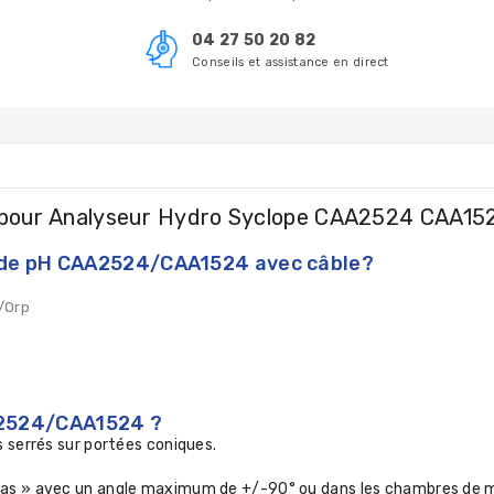
04 27 50 20 82
Conseils et assistance en direct
 pour Analyseur Hydro Syclope CAA2524 CAA15
sonde pH CAA2524/CAA1524 avec câble?
/Orp
A2524/CAA1524 ?
s serrés sur portées coniques.
bas » avec un angle maximum de +/-90° ou dans les chambres de m