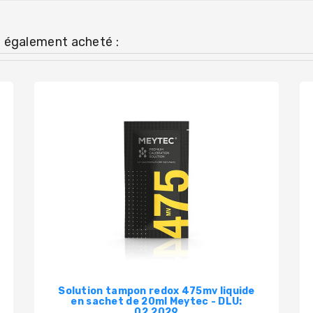
t également acheté :
Solution tampon redox 475mv liquide
en sachet de 20ml Meytec - DLU:
02.2029