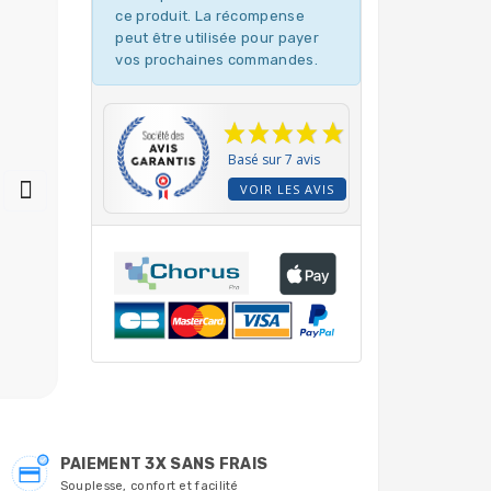
ce produit. La récompense
peut être utilisée pour payer
vos prochaines commandes.
Basé sur 7 avis
VOIR LES AVIS
Sonde Redox pointe
Solution tampon pH7
en Or Syclope avec
liquide en sachet de
câble BNC fonctionne
20ml Meytec - DLU:
avec electrolyseur et
05.2029
analyseur Syclope
CAA2521-CAA1523
174,00 €
1,92 €
PAIEMENT 3X SANS FRAIS
Souplesse, confort et facilité