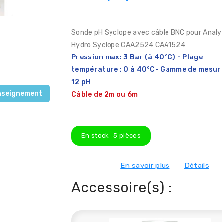
Sonde pH Syclope avec câble BNC pour Analy
Hydro Syclope CAA2524 CAA1524
Pression max: 3
Bar
(à 40°C) - Plage
température : 0 à 40°C- Gamme de mesure
12 pH
nseignement
Câble de 2m ou 6m
En stock :
5
pièces
En savoir plus
Détails
Accessoire(s) :