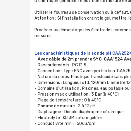
D'une façon générale, l'électrode de mesure ne do
Utiliser le fourreau de conservation ou à défaut
Attention : Si l'installation craint le gel, mettr
Procéder au démontage des électrodes comme indi
mesures.
Les caractéristiques de la sonde pH CAA25
- Avec câble de 2m prendre SYC-CAA1524 Av
- Raccordements : PG13.5
- Connection : Type BNC avec protection CAA25
- Nature du corps: Plastique translucide sans pl
- Dimensions : Longueur std. 120mm Diamètre
- Domaine d'utilisation : Piscines, eau potable ou 
- Pression max d'utilisation : 3
Bar
(à 40°C)
- Plage de température : 0 à 40°C
- Gamme de mesure : 2 à 12 pH
- Diaphragme : Double diaphragme céramique
- Electrolyte : KCl3M saturé gélifié
- Conductivité mini. : 50uS/cm