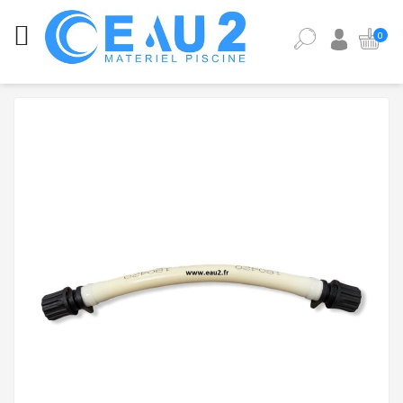
CATÉGORIES
0
ANALYSE
DE
L'EAU
DE
PISCINE
ÉQUIPEMENT
PISCINE
PIÈCES
DÉTACHÉES
PISCINE
POMPES,
FILTRES,
PIÈCES
À
SCELLER