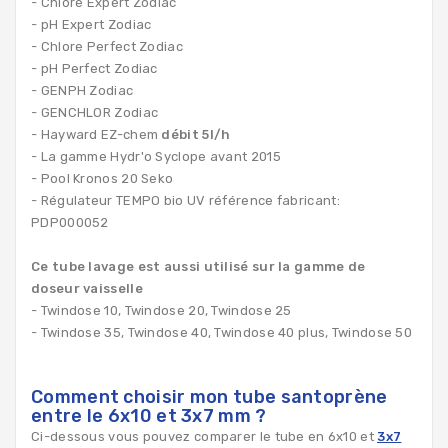
- Chlore Expert Zodiac
- pH Expert Zodiac
- Chlore Perfect Zodiac
- pH Perfect Zodiac
- GENPH Zodiac
- GENCHLOR Zodiac
- Hayward EZ-chem
débit 5l/h
- La gamme Hydr'o Syclope avant 2015
- Pool Kronos 20 Seko
- Régulateur TEMPO bio UV référence fabricant:
PDP000052
Ce tube lavage est aussi utilisé sur la gamme de
doseur vaisselle
- Twindose 10, Twindose 20, Twindose 25
- Twindose 35, Twindose 40, Twindose 40 plus, Twindose 50
Comment choisir mon tube santoprène
entre le 6x10 et 3x7 mm ?
Ci-dessous vous pouvez comparer le tube en 6x10 et
3x7