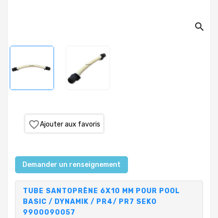
PRODUITS
search
PISCINE
PVC,
VANNES,
RACCORDS,
TUBES
TRAITEMENT
DE
L'EAU
favorite_border
Ajouter aux favoris
COLLECTIVITÉS,
CAMPINGS,
HÔTELS
Demander un renseignement
SAUNA-
TUBE SANTOPRÈNE 6X10 MM POUR POOL
SPA
BASIC / DYNAMIK / PR4/ PR7 SEKO
9900090057