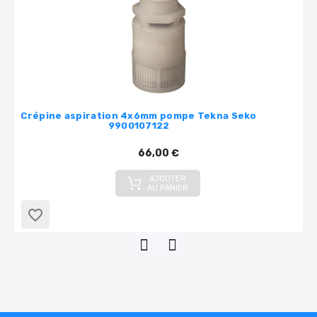
Crépine aspiration 4x6mm pompe Tekna Seko
9900107122
66,00 €
AJOUTER
AU PANIER
favorite_border