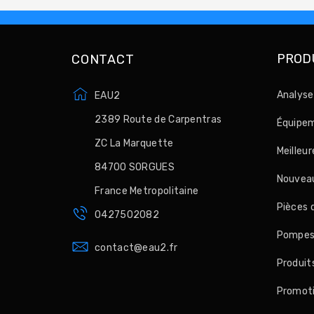
PROD
CONTACT
Analyse
EAU2
2389 Route de Carpentras
Équipem
ZC La Marquette
Meilleu
84700 SORGUES
Nouveau
France Metropolitaine
Pièces 
0427502082
Pompes, 
contact@eau2.fr
Produit
Promot