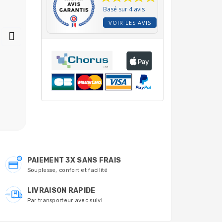
Basé sur 4 avis
VOIR LES AVIS
Aqualoon boules
filtrantes pour
faciliter la filtration
des particules Sachet
de 10 boules
2,50 €
PAIEMENT 3X SANS FRAIS
Souplesse, confort et facilité
LIVRAISON RAPIDE
Par transporteur avec suivi