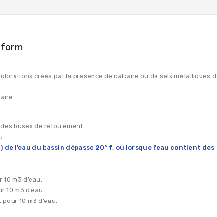
oform
?
colorations créés par la présence de calcaire ou de sels métalliques 
aire.
u des buses de refoulement.
u.
) de l’eau du bassin dépasse 20° f, ou lorsque l’eau contient des 
r 10 m3 d’eau.
ur 10 m3 d’eau.
L pour 10 m3 d’eau.