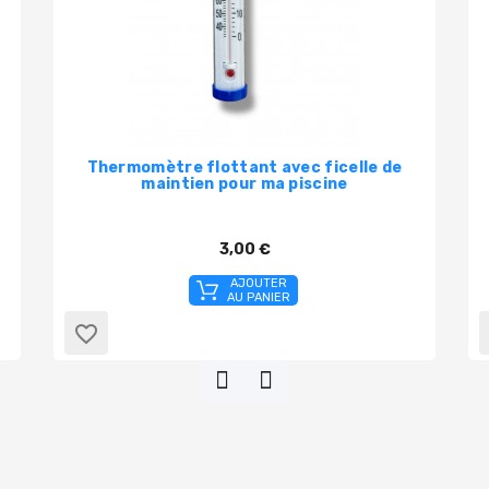
Thermomètre flottant avec ficelle de
maintien pour ma piscine
3,00 €
AJOUTER
AU PANIER
favorite_border