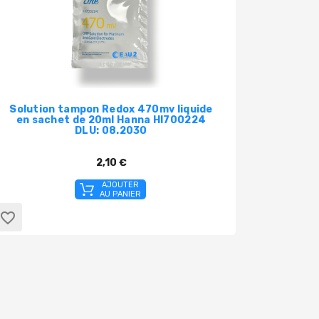
Solution tampon Redox 470mv liquide
Scuba
en sachet de 20ml Hanna HI700224
de mesu
DLU: 08.2030
2,10 €
AJOUTER
AU PANIER
favorite_border
favorite_border