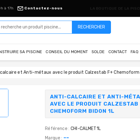
8h à 17h
Contactez-nous
LA BOUTIQUE DE LA PIS
RECHERCHER
NSTRUIRE SA PISCINE
CONSEIL DU MOMENT
SOLDE
CONTACT
FAQ
calcaire et Anti-métaux avec le produit Calzestab F+ Chemoform 
ANTI-CALCAIRE ET ANTI-MÉT
AVEC LE PRODUIT CALZESTAB
CHEMOFORM BIDON 1L
Référence :
CHI-CALMET1L
--
Marque :