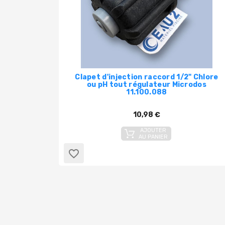
Clapet d'injection raccord 1/2" Chlore
ou pH tout régulateur Microdos
11.100.088
10,98 €
AJOUTER
AU PANIER
favorite_border