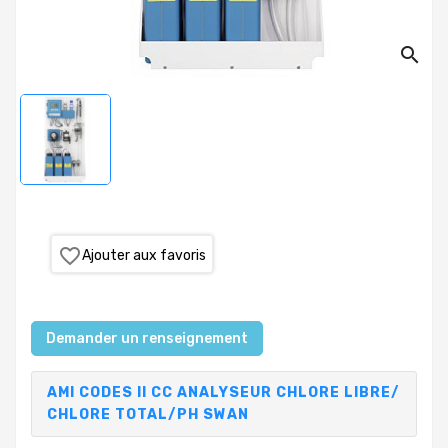
PRODUITS
search
PISCINE
PVC,
VANNES,
RACCORDS,
TUBES
TRAITEMENT
DE
L'EAU
favorite_border
Ajouter aux favoris
COLLECTIVITÉS,
CAMPINGS,
HÔTELS
Demander un renseignement
SAUNA-
AMI CODES II CC ANALYSEUR CHLORE LIBRE/
SPA
CHLORE TOTAL/PH SWAN