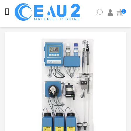
CATÉGORIES
0
ANALYSE
DE
L'EAU
DE
PISCINE
ÉQUIPEMENT
PISCINE
PIÈCES
DÉTACHÉES
PISCINE
POMPES,
FILTRES,
PIÈCES
À
SCELLER